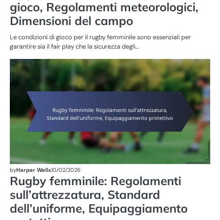
gioco, Regolamenti meteorologici,
Dimensioni del campo
Le condizioni di gioco per il rugby femminile sono essenziali per
garantire sia il fair play che la sicurezza degli…
RE
DE
G
DE
FE
by
Harper Wells
10/02/2026
Rugby femminile: Regolamenti
sull’attrezzatura, Standard
dell’uniforme, Equipaggiamento