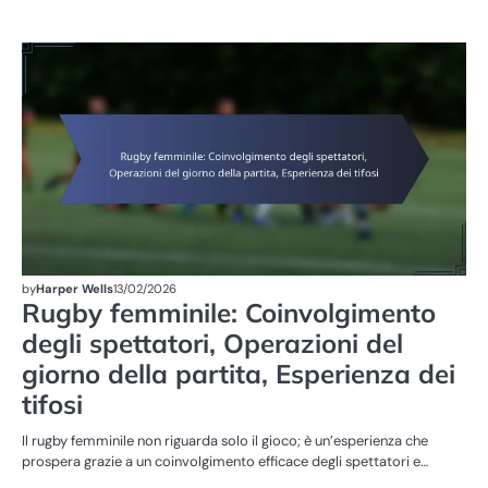
ST
DE
PA
R
FE
by
Harper Wells
13/02/2026
Rugby femminile: Coinvolgimento
degli spettatori, Operazioni del
giorno della partita, Esperienza dei
tifosi
Il rugby femminile non riguarda solo il gioco; è un’esperienza che
prospera grazie a un coinvolgimento efficace degli spettatori e…