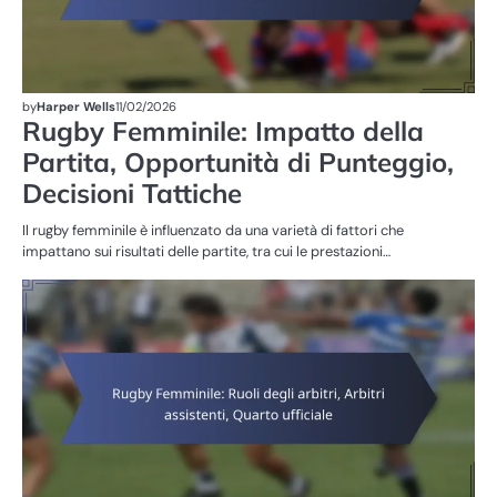
by
Harper Wells
11/02/2026
Rugby Femminile: Impatto della
Partita, Opportunità di Punteggio,
Decisioni Tattiche
Il rugby femminile è influenzato da una varietà di fattori che
impattano sui risultati delle partite, tra cui le prestazioni…
ST
DE
PA
R
FE