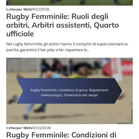
by
Harper Wells
11/02/2026
Rugby Femminile: Ruoli degli
arbitri, Arbitri assistenti, Quarto
ufficiale
Nel rugby femminile, gli arbitri hanno il compito di supervisionare la
partita, garantire il fair play e far rispettare le…
RE
DE
G
DE
FE
by
Harper Wells
10/02/2026
Rugby Femminile: Condizioni di