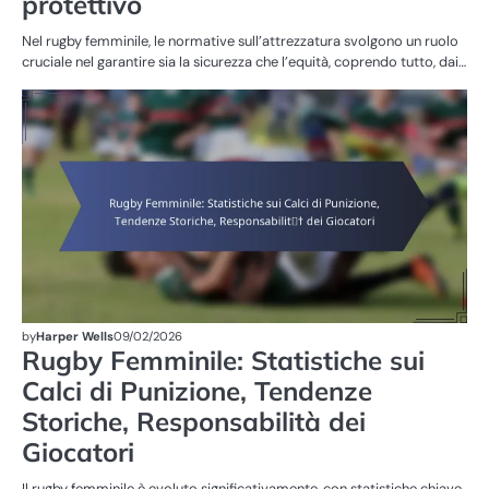
protettivo
Nel rugby femminile, le normative sull’attrezzatura svolgono un ruolo
cruciale nel garantire sia la sicurezza che l’equità, coprendo tutto, dai…
SA
NE
FE
by
Harper Wells
09/02/2026
Rugby Femminile: Statistiche sui
Calci di Punizione, Tendenze
Storiche, Responsabilità dei
Giocatori
Il rugby femminile è evoluto significativamente, con statistiche chiave