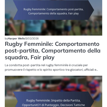
by
Harper Wells
13/02/2026
Rugby Femminile: Comportamento
post-partita, Comportamento della
squadra, Fair play
La condotta post-partita nel rugby femminile è cruciale per
promuovere il rispetto e lo spirito sportivo tra giocatori, ufficiali e…
SA
NE
FE