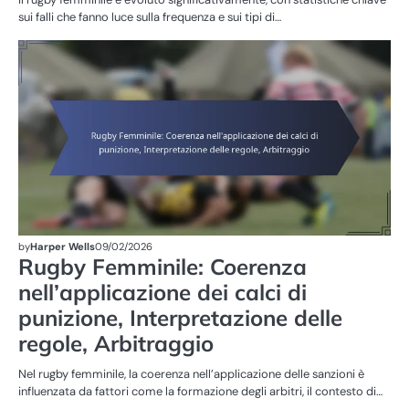
sui falli che fanno luce sulla frequenza e sui tipi di…
ST
DE
PA
R
FE
by
Harper Wells
09/02/2026
Rugby Femminile: Coerenza
nell’applicazione dei calci di
punizione, Interpretazione delle
regole, Arbitraggio
Nel rugby femminile, la coerenza nell’applicazione delle sanzioni è
influenzata da fattori come la formazione degli arbitri, il contesto di…