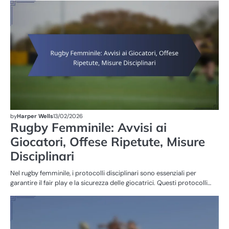
SA
NE
FE
by
Harper Wells
13/02/2026
Rugby Femminile: Avvisi ai
Giocatori, Offese Ripetute, Misure
Disciplinari
Nel rugby femminile, i protocolli disciplinari sono essenziali per
garantire il fair play e la sicurezza delle giocatrici. Questi protocolli…
RE
DE
G
DE
FE