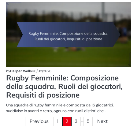
ST
DE
PA
R
FE
by
Harper Wells
06/02/2026
Rugby Femminile: Composizione
della squadra, Ruoli dei giocatori,
Requisiti di posizione
Una squadra di rugby femminile è composta da 15 giocatrici,
suddivise in avanti e retro, ognuna con ruoli distinti che…
…
Posts
Previous
1
2
3
5
Next
pagination