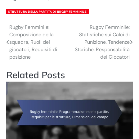
STRUTTURA DELLA PARTITA DI RUGBY FEMMINILE
Rugby Femminile:
Rugby Femminile:
Post
Composizione della
Statistiche sui Calci di
navigation
squadra, Ruoli dei
Punizione, Tendenze
giocatori, Requisiti di
Storiche, Responsabilità
posizione
dei Giocatori
Related Posts