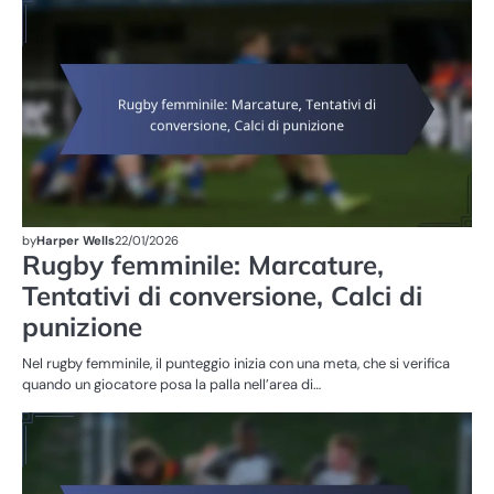
DE
G
DE
FE
by
Harper Wells
22/01/2026
Rugby femminile: Marcature,
Tentativi di conversione, Calci di
punizione
Nel rugby femminile, il punteggio inizia con una meta, che si verifica
quando un giocatore posa la palla nell’area di…
SA
NE
FE