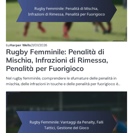
by
Harper Wells
21/01/2026
Rugby Femminile: Penalità di
Mischia, Infrazioni di Rimessa,
Penalità per Fuorigioco
Nel rugby femminile, comprendere le sfumature delle penalità in
mischia, delle infrazioni in touche e delle penalità per fuorigioco è…
SA
NE
FE