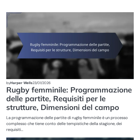
ST
DE
PA
R
FE
by
Harper Wells
23/01/2026
Rugby femminile: Programmazione
delle partite, Requisiti per le
strutture, Dimensioni del campo
La programmazione delle partite di rugby femminile è un processo
complesso che tiene conto delle tempistiche della stagione, dei
requisiti…
RE