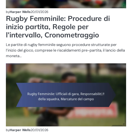
by
Harper Wells
20/01/2026
Rugby Femminile: Procedure di
inizio partita, Regole per
l’intervallo, Cronometraggio
Le partite di rugby femminile seguono procedure strutturate per
l’inizio del gioco, comprese le riscaldamenti pre-partita, il lancio della
moneta…
RE
DE
G
DE
FE
by
Harper Wells
20/01/2026