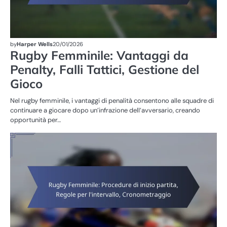
by
Harper Wells
20/01/2026
Rugby Femminile: Vantaggi da
Penalty, Falli Tattici, Gestione del
Gioco
Nel rugby femminile, i vantaggi di penalità consentono alle squadre di
continuare a giocare dopo un’infrazione dell’avversario, creando
opportunità per…
RE
DE
G
DE
FE