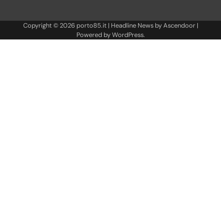
Copyright © 2026
porto85.it
| Headline News by
Ascendoor
|
Powered by
WordPress
.